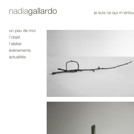
nadia
gallardo
je suis ce qui m’entou
un peu de moi
l’objet
Serax
l’atelier
événements
actualités
ouvrir l'image